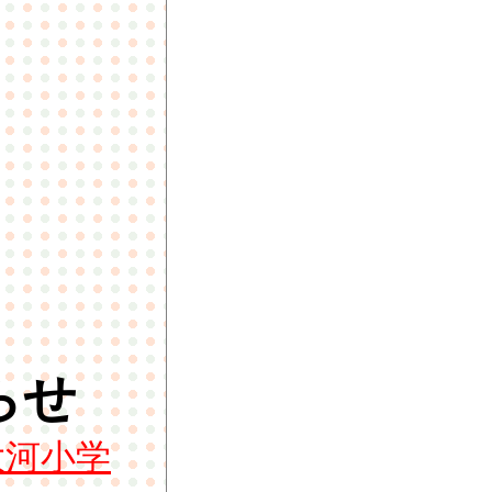
らせ
大河小学